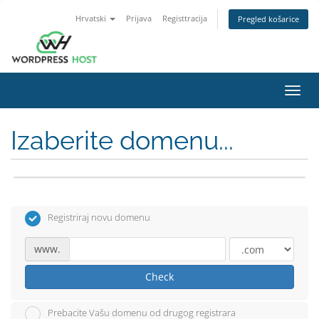
Hrvatski
Prijava
Registtracija
Pregled košarice
Toggl
navig
Izaberite domenu...
Registriraj novu domenu
www.
Check
Prebacite Vašu domenu od drugog registrara