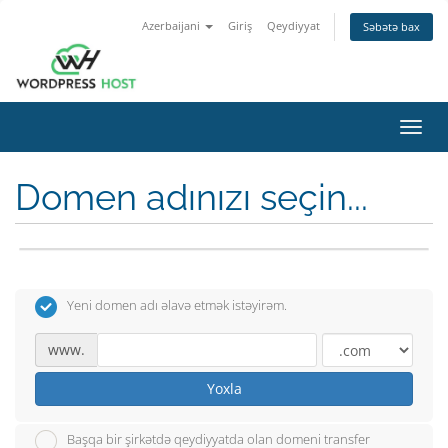
Azerbaijani
Giriş
Qeydiyyat
Səbətə bax
Naviq
keçid
Domen adınızı seçin...
Yeni domen adı əlavə etmək istəyirəm.
www.
Yoxla
Başqa bir şirkətdə qeydiyyatda olan domeni transfer