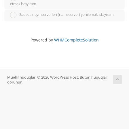
etmək istəyirəm.
Sadəcə neymserverləri (nameserver) yeniləmək istəyirəm.
Powered by
WHMCompleteSolution
Müəllif hüquqları © 2026 WordPress Host. Bütün hüquqlar
qorunur.